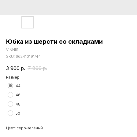
Юбка из шерсти со складками
VINNIS
SKU:
662410191/44
3 900
р.
7 800
р.
Размер
44
46
48
50
Цвет: серо-зелёный