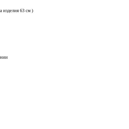
а изделия 63 см )
янии