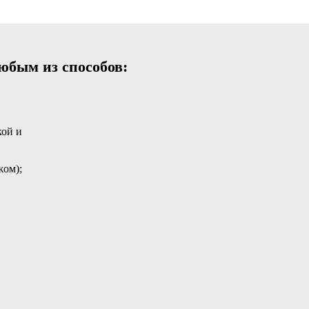
юбым из способов:
кой и
жом);