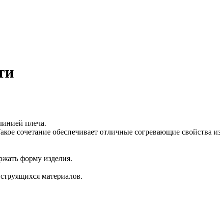
ти
линией плеча.
кое сочетание обеспечивает отличные согревающие свойства изд
ржать форму изделия.
 струящихся материалов.