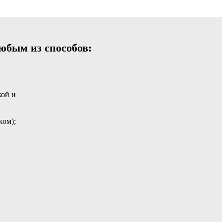
юбым из способов:
кой и
жом);