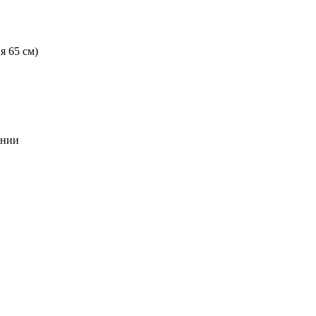
ия 65 см
)
янии