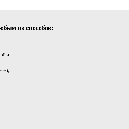
юбым из способов:
кой и
жом);