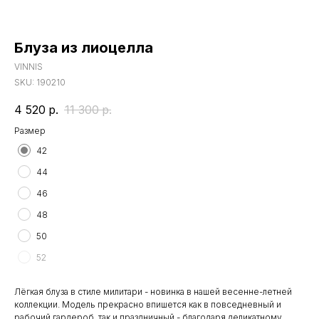
Блуза из лиоцелла
VINNIS
SKU:
190210
4 520
р.
11 300
р.
Размер
42
44
46
48
50
52
Лёгкая блуза в стиле милитари - новинка в нашей весенне-летней
коллекции. Модель прекрасно впишется как в повседневный и
рабочий гардероб, так и праздничный - благодаря деликатному