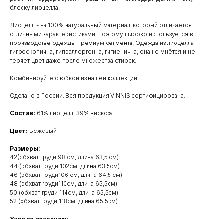
блеску лиоцелла.
Лиоцелл - на 100% натуральный материал, который отличается
отличными характеристиками, поэтому широко используется в
производстве одежды премиум сегмента. Одежда из лиоцелла
гигроскопична, гипоаллергенна, гигиенична, она не мнётся и не
теряет цвет даже после множества стирок.
Комбинируйте с юбкой из нашей коллекции.
Сделано в России. Вся продукция VINNIS сертифицирована.
Состав:
61% лиоцелл, 39% вискоза
Цвет:
Бежевый
Размеры:
42(обхват груди 98 см, длина 63,5 см)
44 (обхват груди 102см, длина 63,5см)
46 (обхват груди106 см, длина 64,5 см)
48 (обхват груди110см, длина 65,5см)
50 (обхват груди 114см, длина 65,5см)
52 (обхват груди 118см, длина 65,5см)
Уход за изделием: