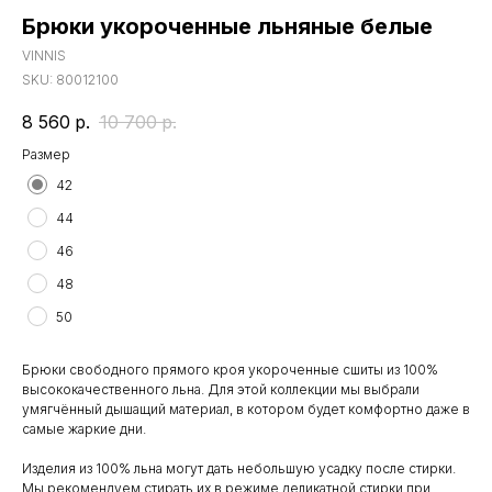
Брюки укороченные льняные белые
VINNIS
SKU:
80012100
8 560
р.
10 700
р.
Размер
42
44
46
48
50
Брюки свободного прямого кроя укороченные сшиты из 100%
высококачественного льна. Для этой коллекции мы выбрали
умягчённый дышащий материал, в котором будет комфортно даже в
самые жаркие дни.
Изделия из 100% льна могут дать небольшую усадку после стирки.
Мы рекомендуем стирать их в режиме деликатной стирки при