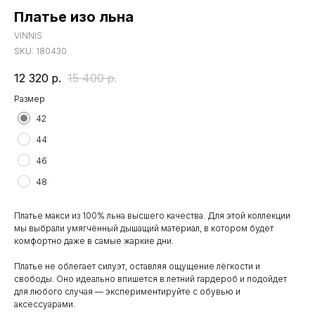
Платье изо льна
VINNIS
SKU:
180430
12 320
р.
15 400
р.
Размер
42
44
46
48
Платье макси из 100% льна высшего качества. Для этой коллекции
мы выбрали умягчённый дышащий материал, в котором будет
комфортно даже в самые жаркие дни.
Платье не облегает силуэт, оставляя ощущение лёгкости и
свободы. Оно идеально впишется в летний гардероб и подойдет
для любого случая — экспериментируйте с обувью и
аксессуарами.