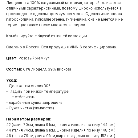
Лиоцелл - на 100% натуральный материал, который отличается
отличными характеристиками, поэтому широко используется в
производстве одежды премиум сегмента. Одежда из лиоцелла
гигроскопична, гипоаллергенна, гигиенична, она не мнётся и не
теряет цвет даже после множества стирок.
Комбинируйте с блузой из нашей коллекции.
Сделано в России. Вся продукция VINNIS сертифицирована.
Цвет:
Розовый жемчуг
Состав:
61% лиоцелл, 39% вискоза
Уход:
- Деликатная стирка 30°
- Гладить при низкой температуре
- Не отбеливать
- Барабанная сушка запрещена
- Сухая чистка (химчистка)
Параметры размеров:
42 (талия 70см, длина 91см, ширина изделия по низу 144 см.)
44 (талия 74см, длина 91см, ширина изделия по низу 148 см.)
46 (талия 79см, длина 91см,ширина изделия по низу 152 см. )