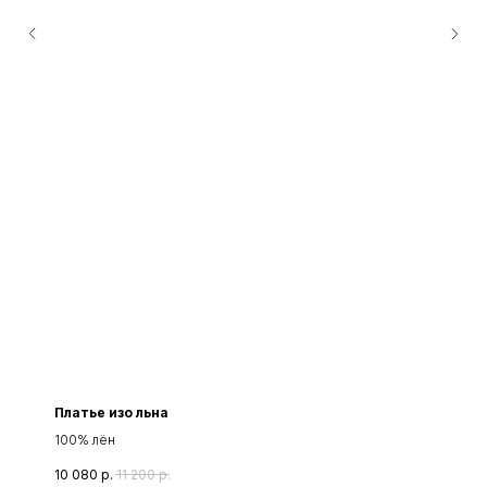
Платье изо льна
100% лён
10 080
р.
11 200
р.