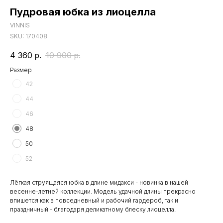
Пудровая юбка из лиоцелла
VINNIS
SKU:
170408
4 360
р.
10 900
р.
Размер
42
44
46
48
50
52
Лёгкая струящаяся юбка в длине мидакси - новинка в нашей
весенне-летней коллекции. Модель удачной длины прекрасно
впишется как в повседневный и рабочий гардероб, так и
праздничный - благодаря деликатному блеску лиоцелла.