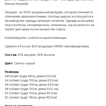
блеску лиоцелла.
Лиоцелл - на 100% натуральный материал, который отличается
отличными характеристиками, поэтому широко используется в
производстве одежды премиум сегмента. Одежда из лиоцелла
гигроскопична, гипоаллергенна, гигиенична, она не мнётся и не
теряет цвет даже после множества стирок.
Комбинируйте с юбкой из нашей коллекции.
Сделано в России. Вся продукция VINNIS сертифицирована.
Состав:
61% лиоцелл, 39% вискоза
Цвет:
Светло-серый
Размеры:
42(обхват груди 98см, длина 63,5см)
44 (обхват груди 102см, длина 63,5см)
46 (обхват груди 106см, длина 64,5см)
48 (обхват груди 110см, длина 64,5 см)
50 (обхват груди 114см, длина 65,5см)
52 (обхват груди 118см, длина 65,5см)
Уход за изделием: