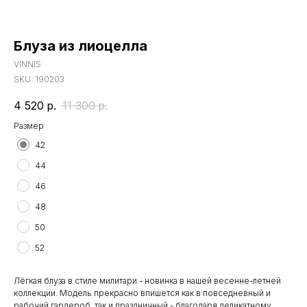
Блуза из лиоцелла
VINNIS
SKU:
190203
4 520
р.
11 300
р.
Размер
42
44
46
48
50
52
Лёгкая блуза в стиле милитари - новинка в нашей весенне-летней
коллекции. Модель прекрасно впишется как в повседневный и
рабочий гардероб, так и праздничный - благодаря деликатному