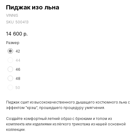
Пиджак изо льна
VINNIS
SKU:
500413
14 600
р.
Размер
42
44
46
48
50
Пиджак сшит из высококачественного дышащего костюмного льна с
эффектом "крэш", прошедшего процедуру умягчения.
Создайте комфортный летний образ с брюками и топом из
комплекта или изделиями из лёгкого трикотажа из нашей основной
коллекции.