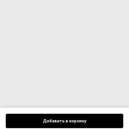
Доставка и оплата VINNIS
VINNIS предлагает удобные условия доставки по России, СНГ и
Добавить в корзину
Европе. Мы обеспечиваем быструю обработку заказов и