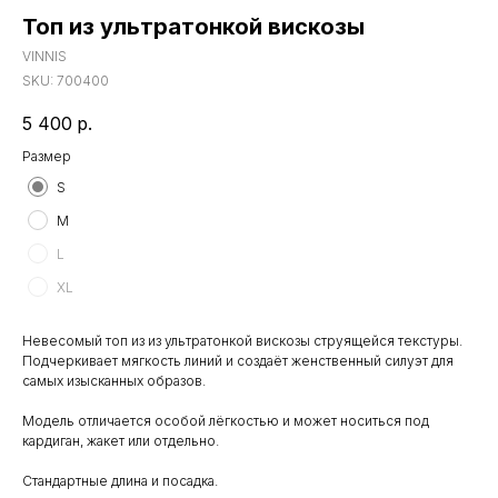
Топ из ультратонкой вискозы
VINNIS
SKU:
700400
5 400
р.
Размер
S
M
L
XL
Невесомый топ из из ультратонкой вискозы струящейся текстуры.
Подчеркивает мягкость линий и создаёт женственный силуэт для
самых изысканных образов.
Модель отличается особой лёгкостью и может носиться под
кардиган, жакет или отдельно.
Стандартные длина и посадка.