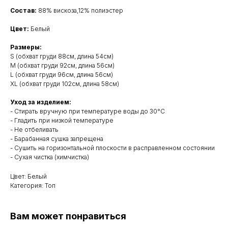
Состав:
88% вискоза,12% полиэстер
Цвет:
Белый
Размеры:
S (обхват груди 88см, длина 54см)
M (обхват груди 92см, длина 56см)
L (обхват груди 96см, длина 56см)
XL (обхват груди 102см, длина 58см)
Уход за изделием:
- Стирать вручную при температуре воды до 30°C
- Гладить при низкой температуре
- Не отбеливать
- Барабанная сушка запрещена
- Сушить на горизонтальной плоскости в расправленном состоянии
- Сухая чистка (химчистка)
Цвет: Белый
Категория: Топ
Вам может понравиться