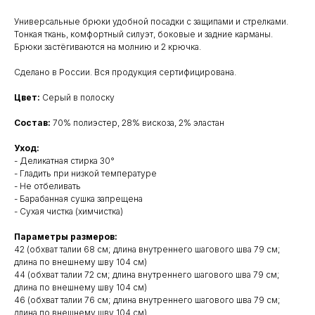
Универсальные брюки удобной посадки с защипами и стрелками.
Тонкая ткань, комфортный силуэт, боковые и задние карманы.
Брюки застёгиваются на молнию и 2 крючка.
Сделано в России. Вся продукция сертифицирована.
Цвет:
Серый в полоску
Состав:
70% полиэстер, 28% вискоза, 2% эластан
Уход:
- Деликатная стирка 30°
- Гладить при низкой температуре
- Не отбеливать
- Барабанная сушка запрещена
- Сухая чистка (химчистка)
Параметры размеров:
42 (обхват талии 68 см; длина внутреннего шагового шва 79 см;
длина по внешнему шву 104 см)
44 (обхват талии 72 см; длина внутреннего шагового шва 79 см;
длина по внешнему шву 104 см)
46 (обхват талии 76 см; длина внутреннего шагового шва 79 см;
длина по внешнему шву 104 см)