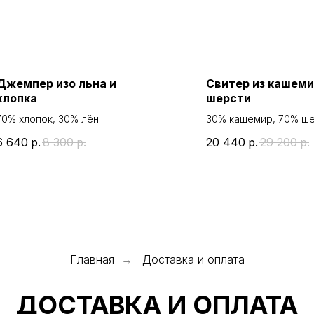
Джемпер изо льна и
Свитер из кашеми
хлопка
шерсти
70% хлопок, 30% лён
30% кашемир, 70% ш
мериноса
6 640
р.
8 300
р.
20 440
р.
29 200
р.
Главная
Доставка и оплата
→
ДОСТАВКА И ОПЛАТА