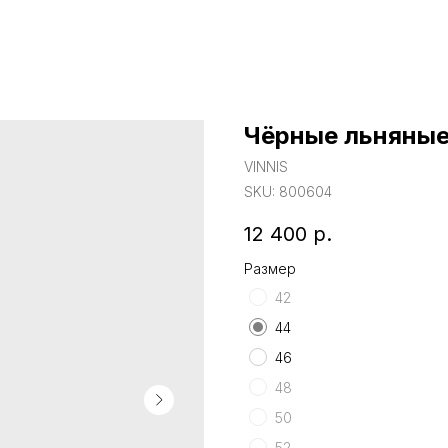
Чёрные льняные
VINNIS
SKU:
800604
12 400
р.
Размер
42
44
46
48
50
52