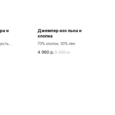
ра и
Джемпер изо льна и
хлопка
ерсть
70% хлопок, 30% лён
4 960
р.
6 200
р.