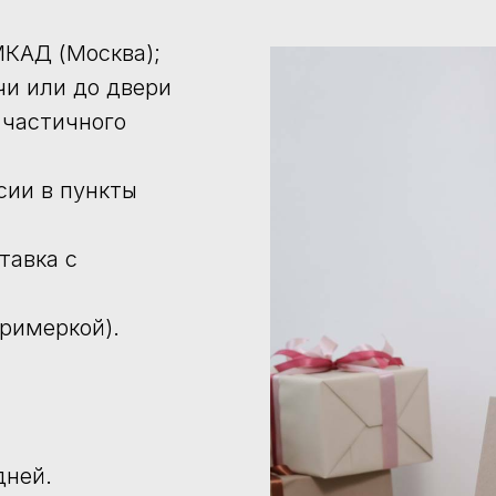
КАД (Москва);
чи или до двери
 частичного
сии в пункты
тавка с
примеркой).
дней.