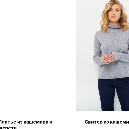
Платье из кашемира и
Свитер из кашем
шерсти