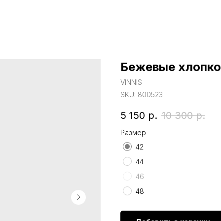
Бежевые хлопко
VINNIS
SKU:
800523
5 150
р.
10 300
р.
Размер
42
44
46
48