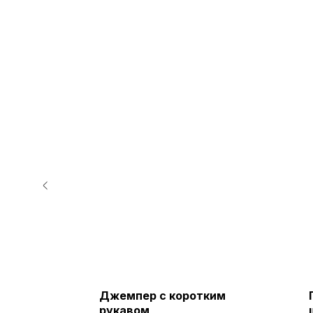
Джемпер с коротким
опка
рукавом