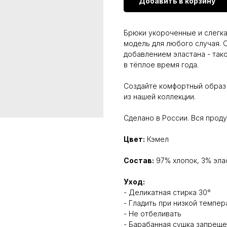
Добавить в корзину
Брюки укороченные и слегка
модель для любого случая. О
добавлением эластана - так
в тёплое время года.
Создайте комфортный образ 
из нашей коллекции.
Сделано в России. Вся прод
Цвет:
Кэмел
Состав:
97% хлопок, 3% эла
Уход:
- Деликатная стирка 30°
- Гладить при низкой темпе
- Не отбеливать
- Барабанная сушка запрещ