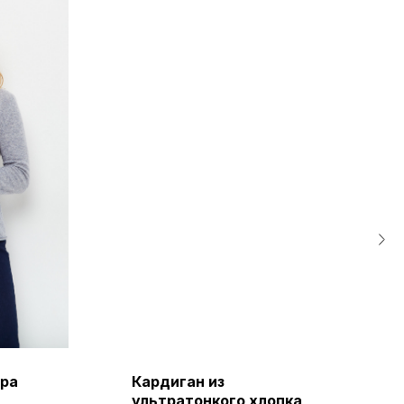
ира
Кардиган из
ультратонкого хлопка