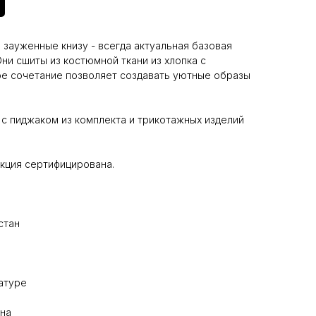
 зауженные книзу - всегда актуальная базовая
ни сшиты из костюмной ткани из хлопка с
ое сочетание позволяет создавать уютные образы
с пиджаком из комплекта и трикотажных изделий
укция сертифицирована.
стан
ратуре
ена