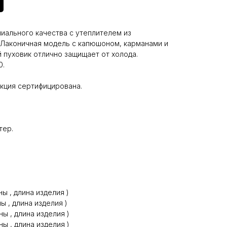
иального качества с утеплителем из
. Лаконичная модель с капюшоном, карманами и
 пуховик отлично защищает от холода.
0.
укция сертифицирована.
тер.
ны , длина изделия )
ы , длина изделия )
ны , длина изделия )
ны , длина изделия )