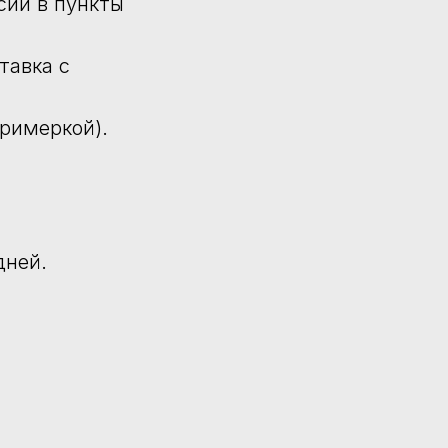
сии в пункты
тавка с
примеркой).
дней.