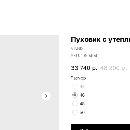
Пуховик с утепл
VINNIS
SKU:
1950404
33 740
р.
48 200
р.
Размер
44
46
48
50