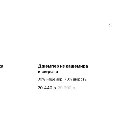
ка
Джемпер из кашемира
и шерсти
30% кашемир, 70% шерсть
мериноса
20 440
р.
29 200
р.