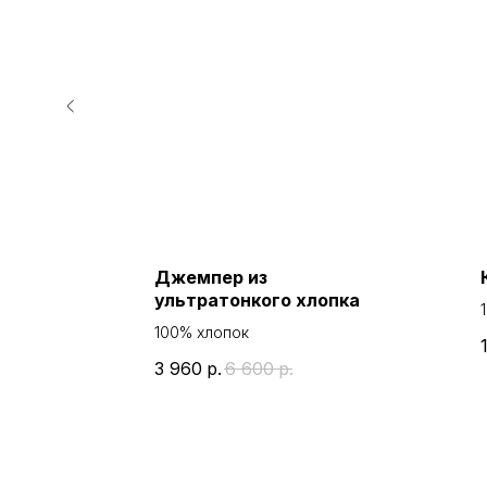
а
Джемпер из
ультратонкого хлопка
100% хлопок
3 960
р.
6 600
р.