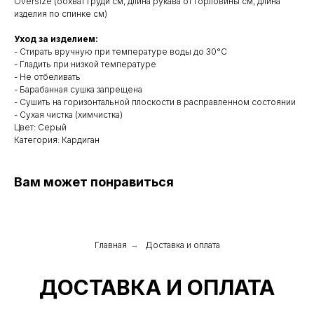
Oversize (обхват груди см, длина рукава от горловины см, длина
изделия по спинке см)
Уход за изделием:
- Стирать вручную при температуре воды до 30°C
- Гладить при низкой температуре
- Не отбеливать
- Барабанная сушка запрещена
- Сушить на горизонтальной плоскости в расправленном состоянии
- Сухая чистка (химчистка)
Цвет: Серый
Категория: Кардиган
Вам может понравиться
Главная
→
Доставка и оплата
ДОСТАВКА И ОПЛАТА