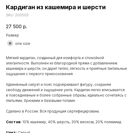
Кардиган из кашемира и шерсти
SKU:
200503
27 500
р.
Размер
one size
Мягкий кардиган, созданный для комфорта и спокойной
элегантности. Выполнен из благородной пряжи с добавлением
кашемира и шерсти, он дарит тепло, лёгкость и приятные тактильные
ощущения с первого прикосновения.
Удлинённый силуэт и пояс подчёркивают фигуру, сохраняя
свободу движений и ощущение уюта. Кардиган легко вписывается
в повседневные и более собранные образы, идеально сочетаясь с
платьями, брюками и базовыми топами.
Сделано в России. Вся продукция сертифицирована.
Состав:
10% кашемир, 40% шерсть, 30% вискоза, 20% полиамид
Цвет:
Серый