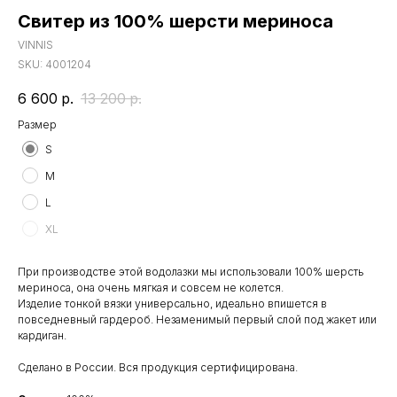
Свитер из 100% шерсти мериноса
VINNIS
SKU:
4001204
6 600
р.
13 200
р.
Размер
S
M
L
XL
При производстве этой водолазки мы использовали 100% шерсть
мериноса, она очень мягкая и совсем не колется.
Изделие тонкой вязки универсально, идеально впишется в
повседневный гардероб. Незаменимый первый слой под жакет или
кардиган.
Сделано в России. Вся продукция сертифицирована.