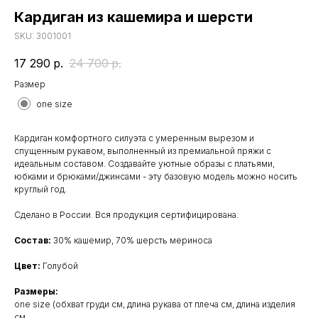
Кардиган из кашемира и шерсти
SKU:
3001001
17 290
р.
24 700
р.
Размер
one size
Кардиган комфортного силуэта с умеренным вырезом и
спущенным рукавом, выполненный из премиальной пряжи с
идеальным составом. Создавайте уютные образы с платьями,
юбками и брюками/джинсами - эту базовую модель можно носить
круглый год.
Сделано в России. Вся продукция сертифицирована.
Состав:
30% кашемир, 70% шерсть мериноса
Цвет:
Голубой
Размеры:
one size (обхват груди см, длина рукава от плеча см, длина изделия
см