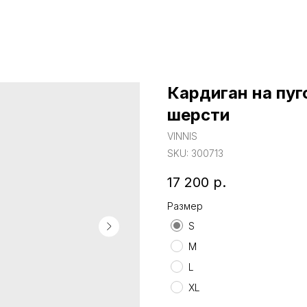
Кардиган на пуг
шерсти
VINNIS
SKU:
300713
17 200
р.
Размер
S
M
L
XL