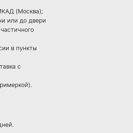
КАД (Москва);
чи или до двери
 частичного
сии в пункты
тавка с
примеркой).
дней.