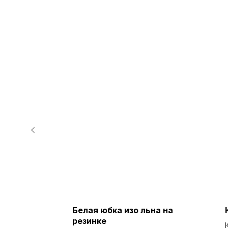
ые
Белая юбка изо льна на
овые
резинке