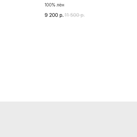
100% лён
9 200
р.
11 500
р.