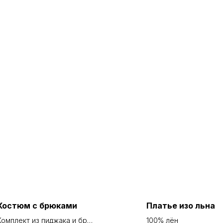
Костюм с брюками
Платье изо льна
Комплект из пиджака и брюк
100% лён