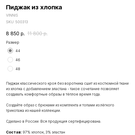
Пиджак из хлопка
VINNIS
SKU:
500313
8 850
р.
11 800
р.
Размер
44
46
48
Пиджак классического кроя без воротника сшит из костюмной ткани
из хлопка с добавлением эластана - такое сочетание позволяет
создавать комфортные образы в тёплое время года.
Создайте образ с брюками из комплекта и топами из лёгкого
трикотажа из нашей коллекции.
Сделано в России. Вся продукция сертифицирована.
Состав:
97% хлопок, 3% эластан