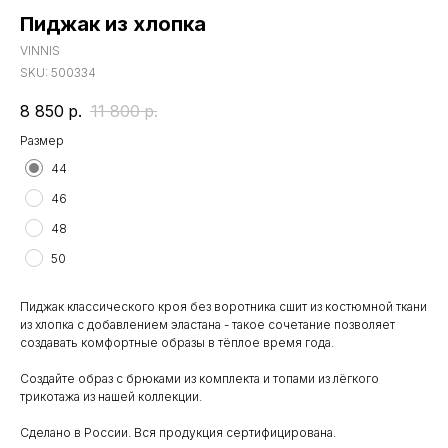
Пиджак из хлопка
VINNIS
SKU:
500334
8 850
р.
11 800
р.
Размер
44
46
48
50
Пиджак классического кроя без воротника сшит из костюмной ткани
из хлопка с добавлением эластана - такое сочетание позволяет
создавать комфортные образы в тёплое время года.
Создайте образ с брюками из комплекта и топами из лёгкого
трикотажа из нашей коллекции.
Сделано в России. Вся продукция сертифицирована.