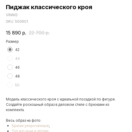
Пиджак классического кроя
VINNIS
SKU:
500601
15 890
р.
22 700
р.
Размер
42
44
46
48
50
Модель классического кроя с идеальной посадкой по фигуре.
Создайте роскошный образ в деловом стиле с брюками из
комплекта.
Весь образ на фото:
Брюки укороченные
;
Топ изо льна и хлопка
.