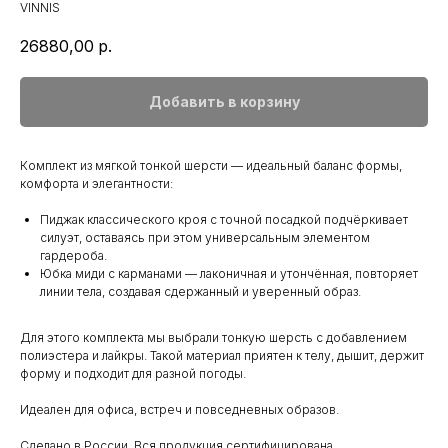
VINNIS
26880,00
р.
Добавить в корзину
Комплект из мягкой тонкой шерсти — идеальный баланс формы,
комфорта и элегантности:
Пиджак классического кроя с точной посадкой подчёркивает
силуэт, оставаясь при этом универсальным элементом
гардероба.
Юбка миди с карманами — лаконичная и утончённая, повторяет
линии тела, создавая сдержанный и уверенный образ.
Для этого комплекта мы выбрали тонкую шерсть с добавлением
полиэстера и лайкры. Такой материал приятен к телу, дышит, держит
форму и подходит для разной погоды.
Идеален для офиса, встреч и повседневных образов.
Сделано в России. Вся продукция сертифицирована.